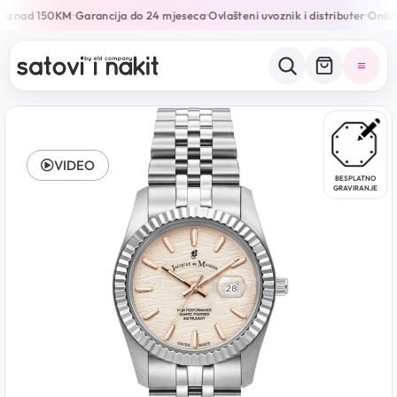
 iznad 150KM
Garancija do 24 mjeseca
Ovlašteni uvoznik i distributer
Online 
•
•
•
VIDEO
BESPLATNO
GRAVIRANJE