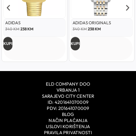
ADIDAS
ADIDAS ORIGINALS
340
KM
238
KM
340
KM
238
KM
KUPI
KUPI
ELD COMPANY DOO
VRBANJA 1
SARAJEVO CITY CENTER
ID: 4201641070009
PDV: 201641070009
BLOG
NAČIN PLAĆANJA
USLOVI KORIŠTENJA
PRAVILA PRIVATNOSTI