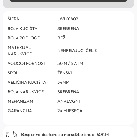
ŠIFRA
JWL01802
BOJA KUĆIŠTA
SREBRENA
BOJA PODLOGE
BEŽ
MATERIJAL
NEHRĐAJUĆI ČELIK
NARUKVICE
VODOOTPORNOST
50 M / 5 ATM
SPOL
ŽENSKI
VELIČINA KUĆIŠTA
34MM
BOJA NARUKVICE
SREBRENA
MEHANIZAM
ANALOGNI
GARANCIJA
24 MJESECA
Besplatna dostava za narudžbe iznad 150KM