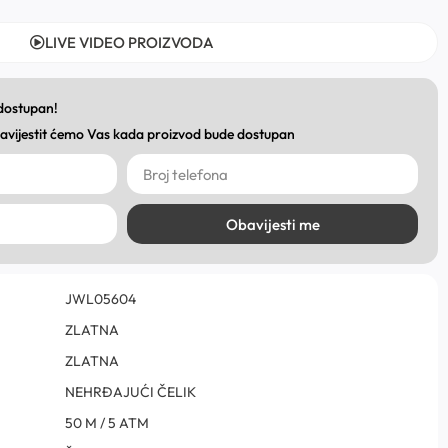
LIVE VIDEO PROIZVODA
 dostupan!
obavijestit ćemo Vas kada proizvod bude dostupan
Obavijesti me
JWL05604
ZLATNA
ZLATNA
NEHRĐAJUĆI ČELIK
50 M / 5 ATM