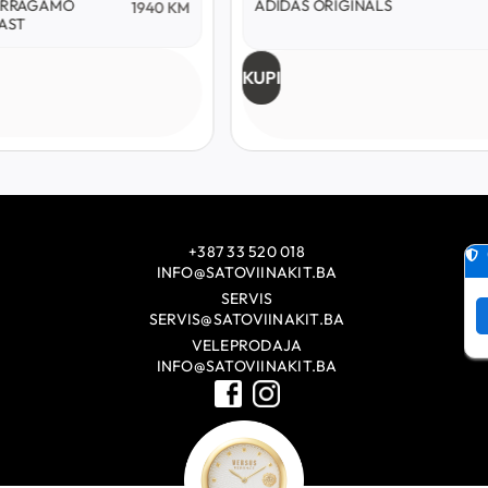
S ORIGINALS
ADIDAS ORIGINALS
248
KM
174
KM
DISCOVERER
KUPI
+387 33 520 018
INFO@SATOVIINAKIT.BA
SERVIS
SERVIS@SATOVIINAKIT.BA
VELEPRODAJA
INFO@SATOVIINAKIT.BA