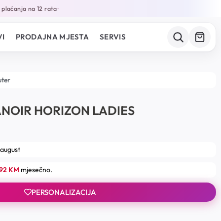
aćanja na 12 rata
•
I
PRODAJNA MJESTA
SERVIS
uter
NOIR HORIZON LADIES
 august
.92 KM
mjesečno.
PERSONALIZACIJA