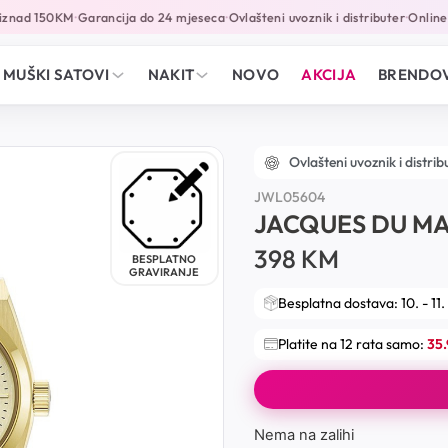
znad 150KM
Garancija do 24 mjeseca
Ovlašteni uvoznik i distributer
Online pl
•
•
•
MUŠKI SATOVI
NAKIT
NOVO
AKCIJA
BRENDOV
Ovlašteni uvoznik i distrib
JWL05604
JACQUES DU MA
398
KM
BESPLATNO
GRAVIRANJE
Besplatna dostava: 10. - 11.
Platite na 12 rata samo:
35
Nema na zalihi