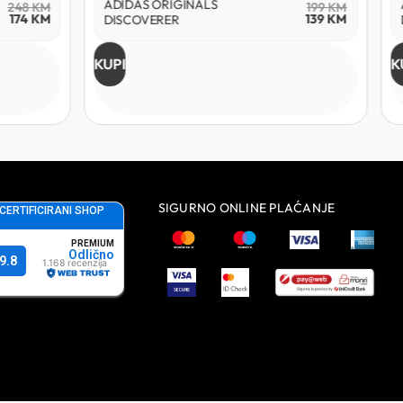
ADIDAS ORIGINALS
199
KM
199
KM
139
KM
139
KM
DISCOVERER
KUPI
SIGURNO ONLINE PLAĆANJE