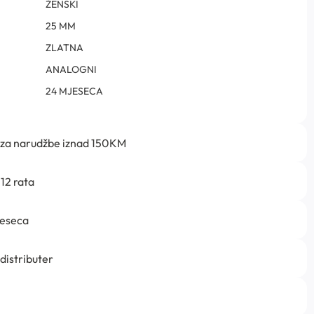
ŽENSKI
25 MM
ZLATNA
ANALOGNI
24 MJESECA
 za narudžbe iznad 150KM
12 rata
jeseca
 distributer