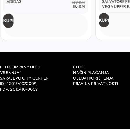
SALVATORE FERRAGAMO
ADIDA
1940
KM
KM
KM
VEGA UPPER EAST
KUPI
KUPI
ELD COMPANY DOO
BLOG
VRBANJA 1
NAČIN PLAĆANJA
SARAJEVO CITY CENTER
USLOVI KORIŠTENJA
ID: 4201641070009
PRAVILA PRIVATNOSTI
PDV: 201641070009