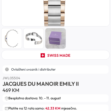
SWISS MADE
Ovlašteni uvoznik i distributer
JWL05504
JACQUES DU MANOIR EMILY II
469
KM
Besplatna dostava: 10. - 11. august
Platite na 12 rata samo:
42.33 KM
mjesečno.