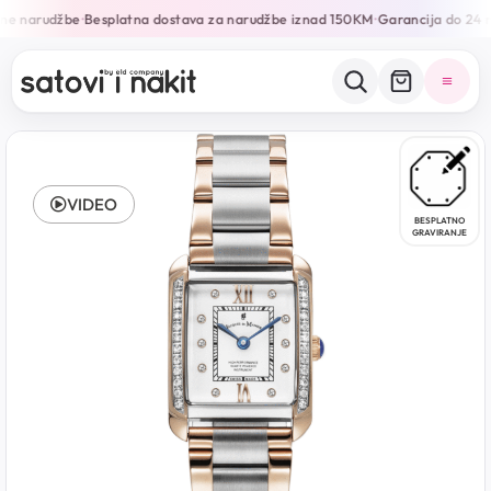
ne narudžbe
Besplatna dostava za narudžbe iznad 150KM
Garancija do 24 m
•
•
VIDEO
BESPLATNO
GRAVIRANJE