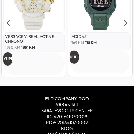
VERSACE V-REAL ACTIVE
ADIDAS
CHRONO
169
KM
118
KM
1930
KM
1351
KM
KUPI
KUPI
ELD COMPANY DOO
VRBANJA 1
SARAJEVO CITY CENTER
ID: 4201641070009
PDV: 201641070009
BLOG