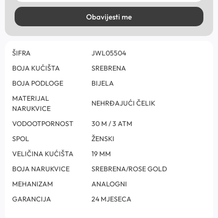
Obavijesti me
ŠIFRA
JWL05504
BOJA KUĆIŠTA
SREBRENA
BOJA PODLOGE
BIJELA
MATERIJAL
NEHRĐAJUĆI ČELIK
NARUKVICE
VODOOTPORNOST
30 M / 3 ATM
SPOL
ŽENSKI
VELIČINA KUĆIŠTA
19 MM
BOJA NARUKVICE
SREBRENA/ROSE GOLD
MEHANIZAM
ANALOGNI
GARANCIJA
24 MJESECA