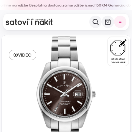
online narudžbe
Besplatna dostava za narudžbe iznad 150KM
Garancija do 
•
•
VIDEO
BESPLATNO
GRAVIRANJE