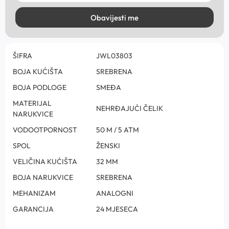
Obavijesti me
ŠIFRA
JWL03803
BOJA KUĆIŠTA
SREBRENA
BOJA PODLOGE
SMEĐA
MATERIJAL
NEHRĐAJUĆI ČELIK
NARUKVICE
VODOOTPORNOST
50 M / 5 ATM
SPOL
ŽENSKI
VELIČINA KUĆIŠTA
32 MM
BOJA NARUKVICE
SREBRENA
MEHANIZAM
ANALOGNI
GARANCIJA
24 MJESECA