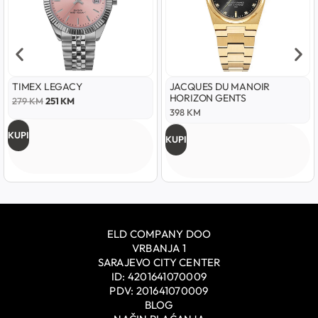
TIMEX LEGACY
JACQUES DU MANOIR
HORIZON GENTS
279
KM
251
KM
398
KM
KUPI
KUPI
ELD COMPANY DOO
VRBANJA 1
SARAJEVO CITY CENTER
ID: 4201641070009
PDV: 201641070009
BLOG