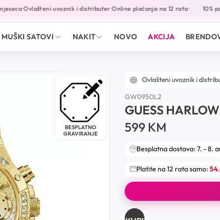
eseca
Ovlašteni uvoznik i distributer
Online plaćanja na 12 rata
10% pop
•
•
•
MUŠKI SATOVI
NAKIT
NOVO
AKCIJA
BRENDOV
Ovlašteni uvoznik i distrib
GW0950L2
GUESS HARLOW
599
KM
BESPLATNO
GRAVIRANJE
Besplatna dostava: 7. - 8. 
Platite na 12 rata samo:
54