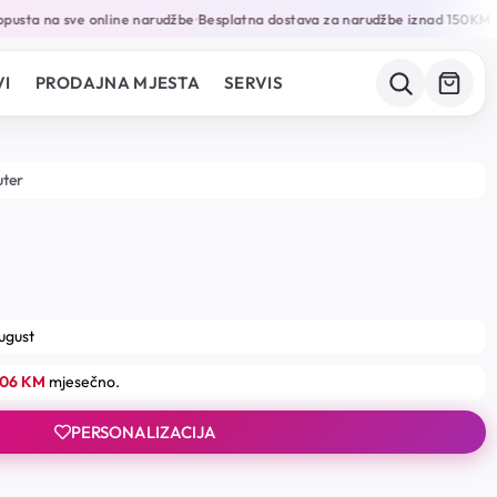
usta na sve online narudžbe
Besplatna dostava za narudžbe iznad 150KM
Ga
•
•
I
PRODAJNA MJESTA
SERVIS
uter
august
.06 KM
mjesečno.
PERSONALIZACIJA