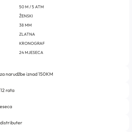
50 M / 5 ATM
ŽENSKI
38 MM
ZLATNA
KRONOGRAF
24 MJESECA
 za narudžbe iznad 150KM
12 rata
jeseca
 distributer