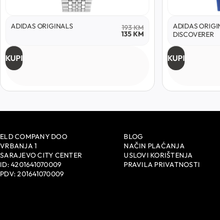
ADIDAS ORIGINALS
ADIDAS ORIGI
193
KM
135
KM
DISCOVERER
KUPI
KUPI
ELD COMPANY DOO
BLOG
VRBANJA 1
NAČIN PLAĆANJA
SARAJEVO CITY CENTER
USLOVI KORIŠTENJA
ID: 4201641070009
PRAVILA PRIVATNOSTI
PDV: 201641070009