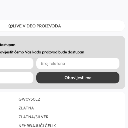
LIVE VIDEO PROIZVODA
 dostupan!
obavijestit ćemo Vas kada proizvod bude dostupan
Obavijesti me
GW0950L2
ZLATNA
ZLATNA/SILVER
NEHRĐAJUĆI ČELIK