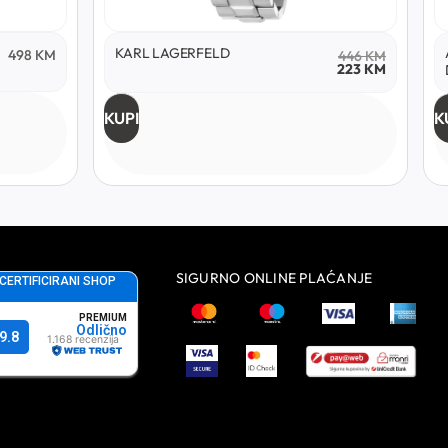
KARL LAGERFELD
498
KM
446
KM
223
KM
KUPI
K
SIGURNO ONLINE PLAĆANJE