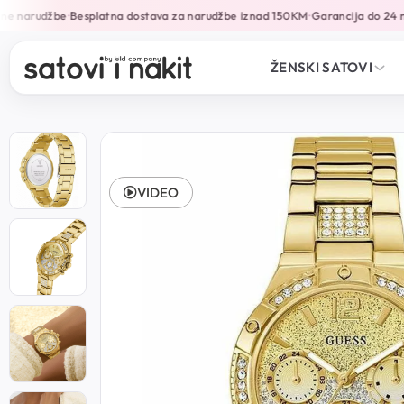
e narudžbe
Besplatna dostava za narudžbe iznad 150KM
Garancija do 24 mj
•
•
ŽENSKI SATOVI
VIDEO