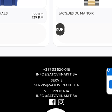
NALS
JACQUES DU MANOIR
199
KM
139
KM
KUPI
+387 33 520 018
INFO@SATOVIINAKIT.BA
SERVIS
SERVIS@SATOVIINAKIT.BA
VELEPRODAJA
INFO@SATOVIINAKIT.BA