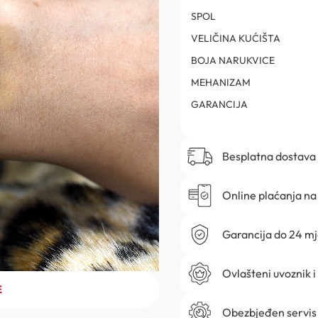
SPOL
VELIČINA KUĆIŠTA
BOJA NARUKVICE
MEHANIZAM
GARANCIJA
Besplatna dostava
Online plaćanja na 
Garancija do 24 m
Ovlašteni uvoznik i
E
Obezbjeđen servis