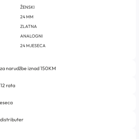
ŽENSKI
24 MM
ZLATNA
ANALOGNI
24 MJESECA
 za narudžbe iznad 150KM
12 rata
jeseca
 distributer