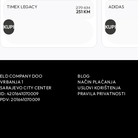
TIMEX LEGACY
ADIDAS
279
KM
251
KM
KUPI
KUPI
ELD COMPANY DOO
BLOG
VRBANJA 1
NAČIN PLAĆANJA
SARAJEVO CITY CENTER
USLOVI KORIŠTENJA
ID: 4201641070009
PRAVILA PRIVATNOSTI
PDV: 201641070009