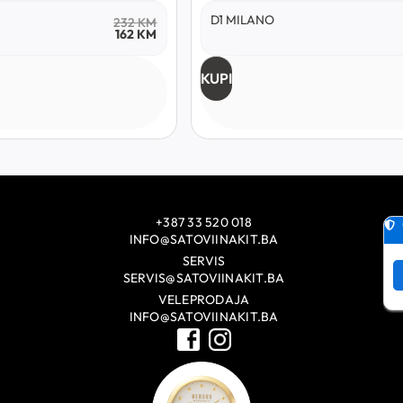
D1 MILANO
232
KM
162
KM
KUPI
+387 33 520 018
INFO@SATOVIINAKIT.BA
SERVIS
SERVIS@SATOVIINAKIT.BA
VELEPRODAJA
INFO@SATOVIINAKIT.BA