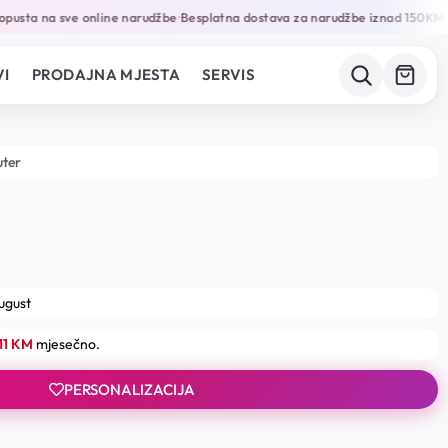
sta na sve online narudžbe
Besplatna dostava za narudžbe iznad 150KM
Ga
•
•
I
PRODAJNA MJESTA
SERVIS
uter
august
11 KM
mjesečno.
PERSONALIZACIJA