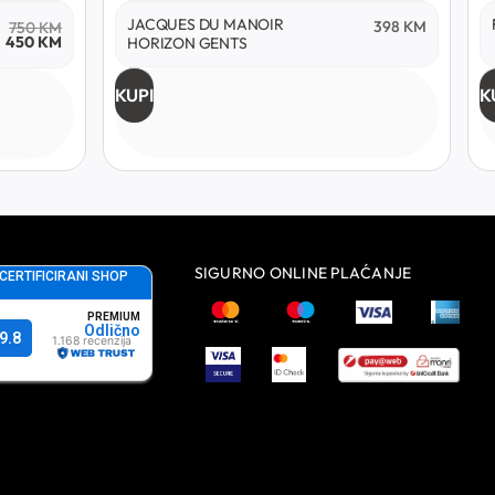
JACQUES DU MANOIR
398
KM
750
KM
450
KM
HORIZON GENTS
KUPI
K
SIGURNO ONLINE PLAĆANJE