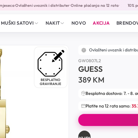
eseca
Ovlašteni uvoznik i distributer
Online plaćanja na 12 rata
10% popu
•
•
•
MUŠKI SATOVI
NAKIT
NOVO
AKCIJA
BRENDOV
Ovlašteni uvoznik i distrib
GW0807L2
GUESS
389
KM
BESPLATNO
GRAVIRANJE
Besplatna dostava: 7. - 8. 
Platite na 12 rata samo:
35.