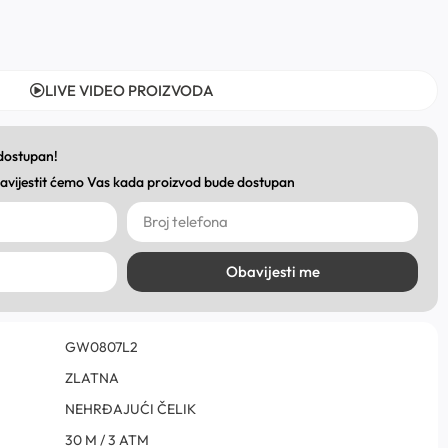
LIVE VIDEO PROIZVODA
 dostupan!
obavijestit ćemo Vas kada proizvod bude dostupan
Obavijesti me
GW0807L2
ZLATNA
NEHRĐAJUĆI ČELIK
30 M / 3 ATM