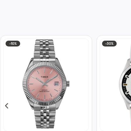
-10%
-30%