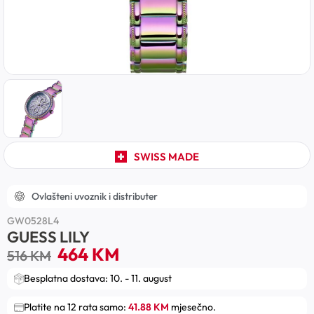
SWISS MADE
Ovlašteni uvoznik i distributer
GW0528L4
GUESS LILY
464
KM
516
KM
Besplatna dostava: 10. - 11. august
Platite na 12 rata samo:
41.88 KM
mjesečno.