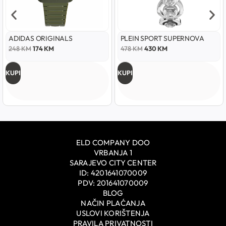
ADIDAS ORIGINALS
PLEIN SPORT SUPERNOVA
248
KM
174
KM
478
KM
430
KM
KUPI
KUPI
ELD COMPANY DOO
VRBANJA 1
SARAJEVO CITY CENTER
ID: 4201641070009
PDV: 201641070009
BLOG
NAČIN PLAĆANJA
USLOVI KORIŠTENJA
PRAVILA PRIVATNOSTI