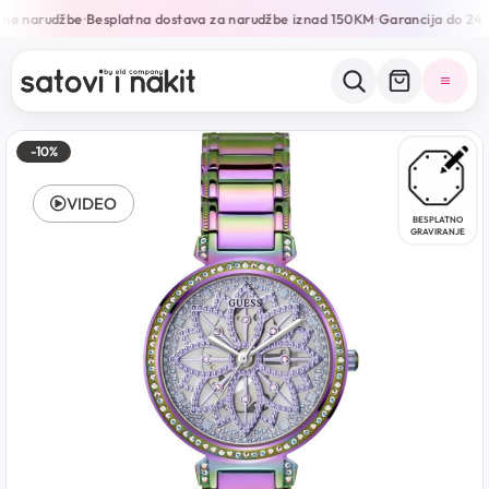
ine narudžbe
Besplatna dostava za narudžbe iznad 150KM
Garancija do 24 
•
•
-10%
VIDEO
BESPLATNO
GRAVIRANJE