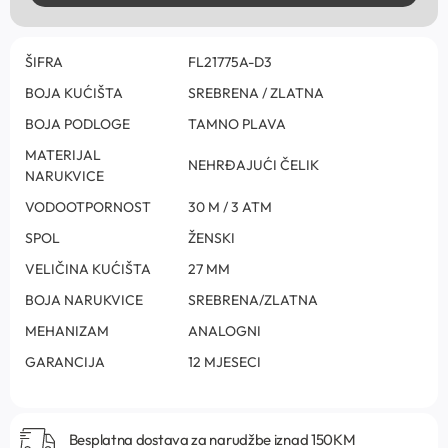
ŠIFRA
FL21775A-D3
BOJA KUĆIŠTA
SREBRENA / ZLATNA
BOJA PODLOGE
TAMNO PLAVA
MATERIJAL
NEHRĐAJUĆI ČELIK
NARUKVICE
VODOOTPORNOST
30 M / 3 ATM
SPOL
ŽENSKI
VELIČINA KUĆIŠTA
27 MM
BOJA NARUKVICE
SREBRENA/ZLATNA
MEHANIZAM
ANALOGNI
GARANCIJA
12 MJESECI
Besplatna dostava za narudžbe iznad 150KM