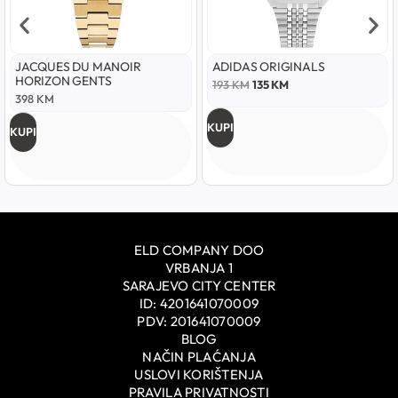
JACQUES DU MANOIR
ADIDAS ORIGINALS
HORIZON GENTS
193
KM
135
KM
398
KM
KUPI
KUPI
ELD COMPANY DOO
VRBANJA 1
SARAJEVO CITY CENTER
ID: 4201641070009
PDV: 201641070009
BLOG
NAČIN PLAĆANJA
USLOVI KORIŠTENJA
PRAVILA PRIVATNOSTI