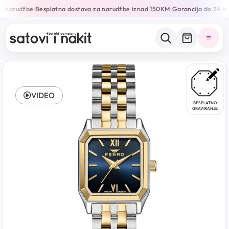
e narudžbe
Besplatna dostava za narudžbe iznad 150KM
Garancija do 24 mj
•
•
VIDEO
BESPLATNO
GRAVIRANJE