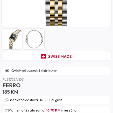
SWISS MADE
Ovlašteni uvoznik i distributer
FL21775A-D3
FERRO
185
KM
Besplatna dostava: 10. - 11. august
Platite na 12 rata samo:
16.70 KM
mjesečno.