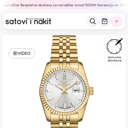
e narudžbe
Besplatna dostava za narudžbe iznad 150KM
Garancija do 24 m
•
•
VIDEO
BESPLATNO
GRAVIRANJE