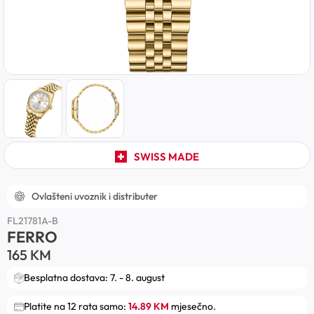
SWISS MADE
Ovlašteni uvoznik i distributer
FL21781A-B
FERRO
165
KM
Besplatna dostava: 7. - 8. august
Platite na 12 rata samo:
14.89 KM
mjesečno.