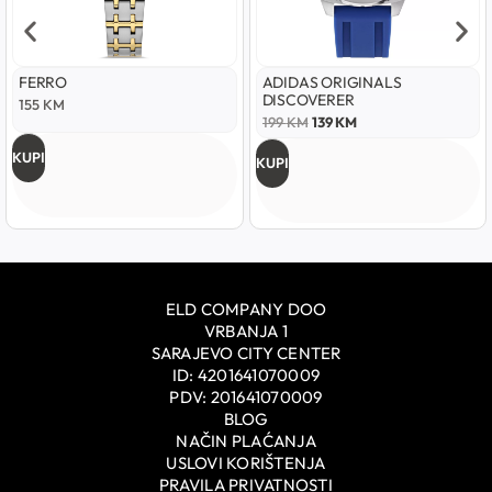
FERRO
ADIDAS ORIGINALS
DISCOVERER
155
KM
199
KM
139
KM
KUPI
KUPI
ELD COMPANY DOO
VRBANJA 1
SARAJEVO CITY CENTER
ID: 4201641070009
PDV: 201641070009
BLOG
NAČIN PLAĆANJA
USLOVI KORIŠTENJA
PRAVILA PRIVATNOSTI