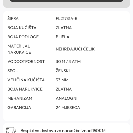
ŠIFRA
FL21781A-B
BOJA KUĆIŠTA
ZLATNA
BOJA PODLOGE
BIJELA
MATERIJAL
NEHRĐAJUĆI ČELIK
NARUKVICE
VODOOTPORNOST
30 M / 3 ATM
SPOL
ŽENSKI
VELIČINA KUĆIŠTA
33 MM
BOJA NARUKVICE
ZLATNA
MEHANIZAM
ANALOGNI
GARANCIJA
24 MJESECA
Besplatna dostava za narudžbe iznad 150KM