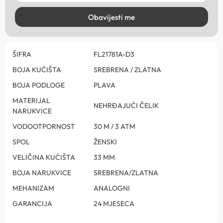
Obavijesti me
ŠIFRA
FL21781A-D3
BOJA KUĆIŠTA
SREBRENA / ZLATNA
BOJA PODLOGE
PLAVA
MATERIJAL
NEHRĐAJUĆI ČELIK
NARUKVICE
VODOOTPORNOST
30 M / 3 ATM
SPOL
ŽENSKI
VELIČINA KUĆIŠTA
33 MM
BOJA NARUKVICE
SREBRENA/ZLATNA
MEHANIZAM
ANALOGNI
GARANCIJA
24 MJESECA