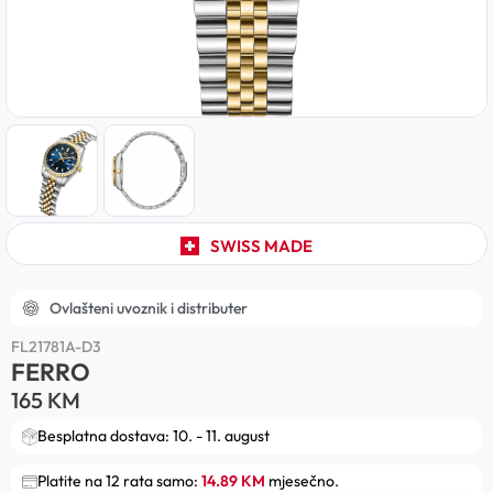
SWISS MADE
Ovlašteni uvoznik i distributer
FL21781A-D3
FERRO
165
KM
Besplatna dostava: 10. - 11. august
Platite na 12 rata samo:
14.89 KM
mjesečno.