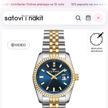
znik i distributer
Online plaćanja na 12 rata
10% popusta na sve online
•
•
VIDEO
BESPLATNO
GRAVIRANJE