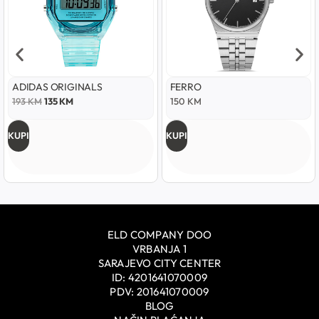
ADIDAS ORIGINALS
FERRO
193
KM
135
KM
150
KM
KUPI
KUPI
ELD COMPANY DOO
VRBANJA 1
SARAJEVO CITY CENTER
ID: 4201641070009
PDV: 201641070009
BLOG