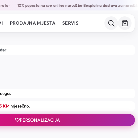
ata
10% popusta na sve online narudžbe
Besplatna dostava za narudžbe
•
•
I
PRODAJNA MJESTA
SERVIS
uter
 august
15 KM
mjesečno.
PERSONALIZACIJA