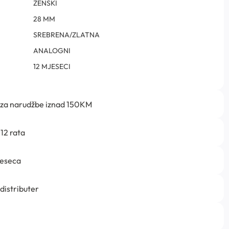
ŽENSKI
28 MM
SREBRENA/ZLATNA
ANALOGNI
12 MJESECI
 za narudžbe iznad 150KM
12 rata
jeseca
 distributer