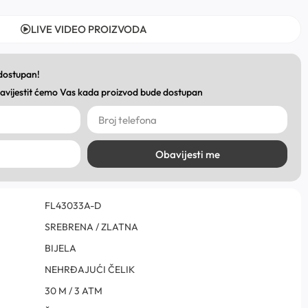
LIVE VIDEO PROIZVODA
 dostupan!
obavijestit ćemo Vas kada proizvod bude dostupan
Obavijesti me
FL43033A-D
SREBRENA / ZLATNA
BIJELA
NEHRĐAJUĆI ČELIK
30 M / 3 ATM