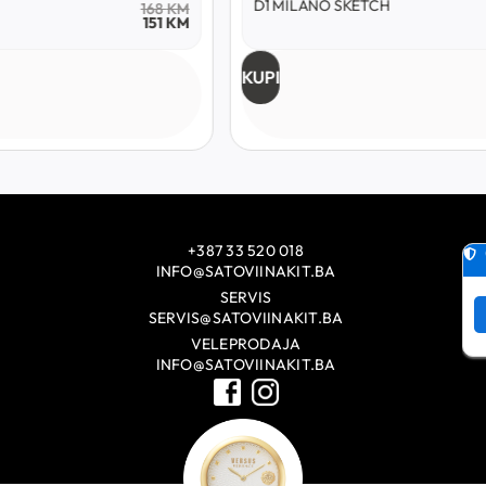
D1 MILANO SKETCH
168
KM
151
KM
KUPI
+387 33 520 018
INFO@SATOVIINAKIT.BA
SERVIS
SERVIS@SATOVIINAKIT.BA
VELEPRODAJA
INFO@SATOVIINAKIT.BA