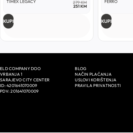
TIMEX LEGACY
FERRO
279
KM
251
KM
KUPI
KUPI
ELD COMPANY DOO
BLOG
VRBANJA 1
NAČIN PLAĆANJA
SARAJEVO CITY CENTER
USLOVI KORIŠTENJA
ID: 4201641070009
PRAVILA PRIVATNOSTI
PDV: 201641070009