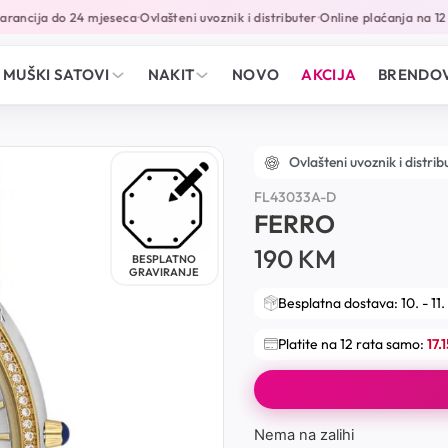
ancija do 24 mjeseca
Ovlašteni uvoznik i distributer
Online plaćanja na 12 r
•
•
MUŠKI SATOVI
NAKIT
NOVO
AKCIJA
BRENDOV
Ovlašteni uvoznik i distrib
FL43033A-D
FERRO
190
KM
BESPLATNO
GRAVIRANJE
Besplatna dostava: 10. - 11.
Platite na 12 rata samo:
17.
Nema na zalihi