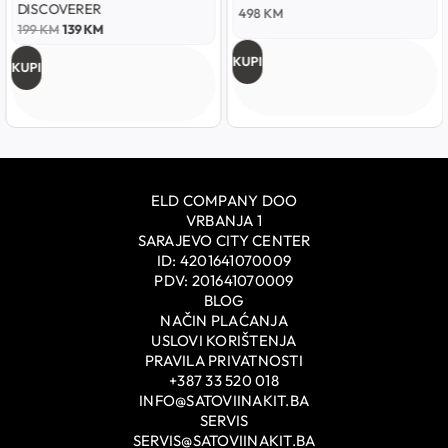
DISCOVERER
498
KM
199
KM
139
KM
KUPI
KUPI
ELD COMPANY DOO
VRBANJA 1
SARAJEVO CITY CENTER
ID: 4201641070009
PDV: 201641070009
BLOG
NAČIN PLAĆANJA
USLOVI KORIŠTENJA
PRAVILA PRIVATNOSTI
+387 33 520 018
INFO@SATOVIINAKIT.BA
SERVIS
SERVIS@SATOVIINAKIT.BA