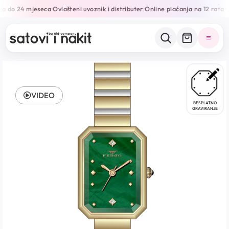
a do 24 mjeseca
Ovlašteni uvoznik i distributer
Online plaćanja na 12 rata
•
•
•
VIDEO
BESPLATNO
GRAVIRANJE