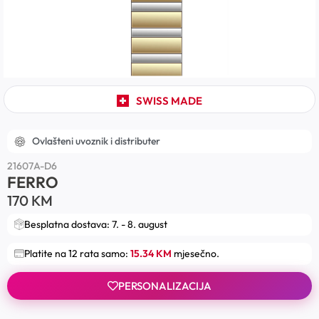
SWISS MADE
Ovlašteni uvoznik i distributer
21607A-D6
FERRO
170
KM
Besplatna dostava: 7. - 8. august
Platite na 12 rata samo:
15.34 KM
mjesečno.
PERSONALIZACIJA