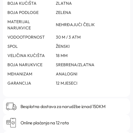
BOJA KUĆIŠTA
ZLATNA
BOJA PODLOGE
ZELENA
MATERIJAL
NEHRĐAJUĆI ČELIK
NARUKVICE
VODOOTPORNOST
30 M / 3 ATM
SPOL
ŽENSKI
VELIČINA KUĆIŠTA
18 MM
BOJA NARUKVICE
SREBRENA/ZLATNA
MEHANIZAM
ANALOGNI
GARANCIJA
12 MJESECI
Besplatna dostava za narudžbe iznad 150KM
Online plaćanja na 12 rata