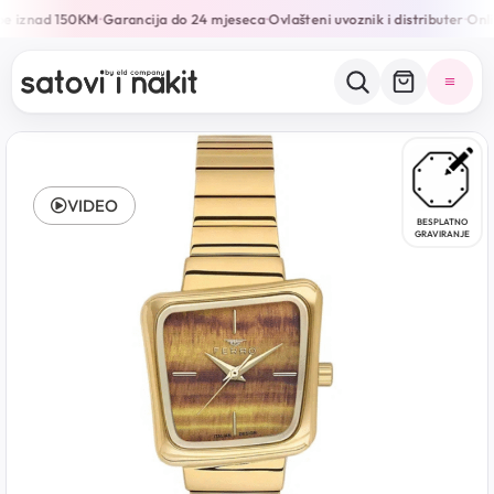
be iznad 150KM
Garancija do 24 mjeseca
Ovlašteni uvoznik i distributer
Onlin
•
•
•
VIDEO
BESPLATNO
GRAVIRANJE