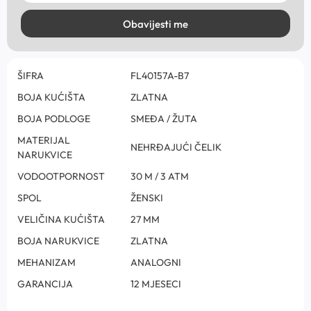
Obavijesti me
ŠIFRA
FL40157A-B7
BOJA KUĆIŠTA
ZLATNA
BOJA PODLOGE
SMEĐA / ŽUTA
MATERIJAL
NEHRĐAJUĆI ČELIK
NARUKVICE
VODOOTPORNOST
30 M / 3 ATM
SPOL
ŽENSKI
VELIČINA KUĆIŠTA
27 MM
BOJA NARUKVICE
ZLATNA
MEHANIZAM
ANALOGNI
GARANCIJA
12 MJESECI