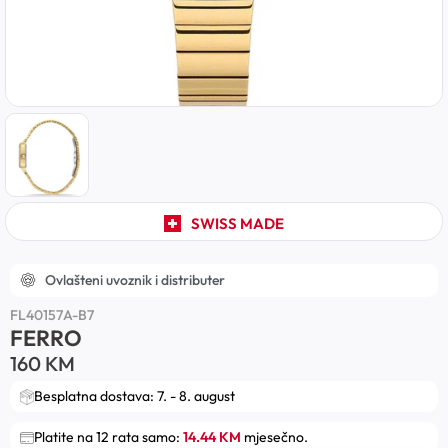
SWISS MADE
Ovlašteni uvoznik i distributer
FL40157A-B7
FERRO
160
KM
Besplatna dostava: 7. - 8. august
Platite na 12 rata samo:
14.44 KM
mjesečno.