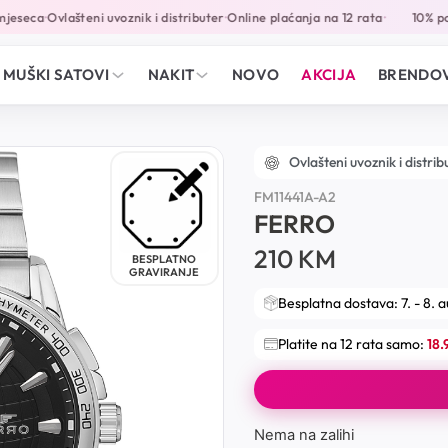
eseca
Ovlašteni uvoznik i distributer
Online plaćanja na 12 rata
10% pop
•
•
•
MUŠKI SATOVI
NAKIT
NOVO
AKCIJA
BRENDOV
Ovlašteni uvoznik i distrib
FM11441A-A2
FERRO
210
KM
BESPLATNO
GRAVIRANJE
Besplatna dostava: 7. - 8. 
Platite na 12 rata samo:
18
Nema na zalihi