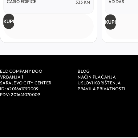
CASIO EDIFICE
ADIDAS
333
KM
KUPI
KUPI
ELD COMPANY DOO
BLOG
VRBANJA 1
NAČIN PLAĆANJA
SARAJEVO CITY CENTER
USLOVI KORIŠTENJA
ID: 4201641070009
PRAVILA PRIVATNOSTI
PDV: 201641070009