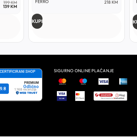
FERRO
218
KM
199
KM
139
KM
KUPI
K
SIGURNO ONLINE PLAĆANJE