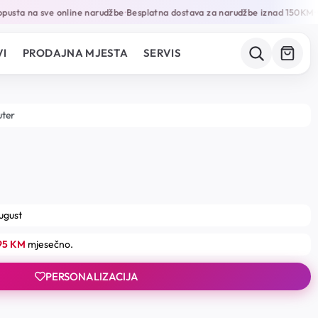
usta na sve online narudžbe
Besplatna dostava za narudžbe iznad 150KM
Ga
•
•
I
PRODAJNA MJESTA
SERVIS
uter
august
.95 KM
mjesečno.
PERSONALIZACIJA