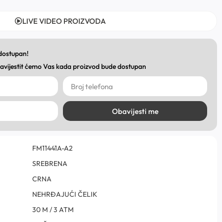
LIVE VIDEO PROIZVODA
 dostupan!
obavijestit ćemo Vas kada proizvod bude dostupan
Obavijesti me
FM11441A-A2
SREBRENA
CRNA
NEHRĐAJUĆI ČELIK
30 M / 3 ATM