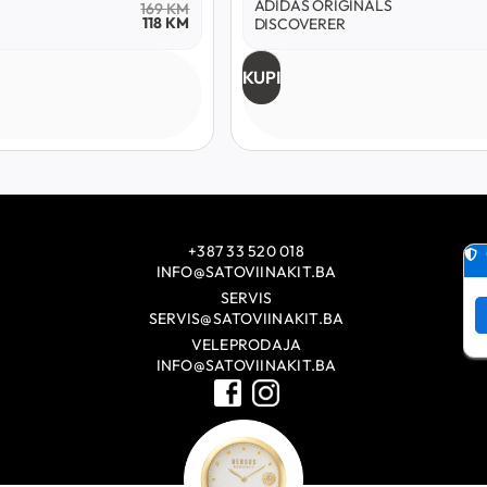
ADIDAS ORIGINALS
169
KM
118
KM
DISCOVERER
KUPI
+387 33 520 018
INFO@SATOVIINAKIT.BA
SERVIS
SERVIS@SATOVIINAKIT.BA
VELEPRODAJA
INFO@SATOVIINAKIT.BA