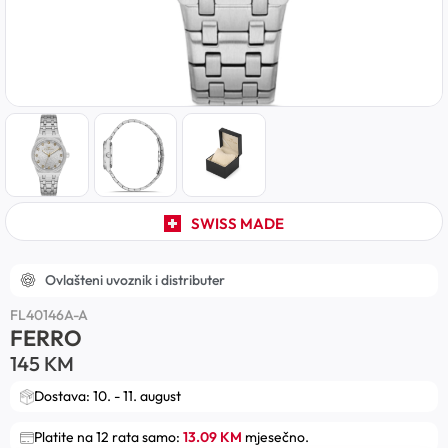
SWISS MADE
Ovlašteni uvoznik i distributer
FL40146A-A
FERRO
145
KM
Dostava: 10. - 11. august
Platite na 12 rata samo:
13.09 KM
mjesečno.