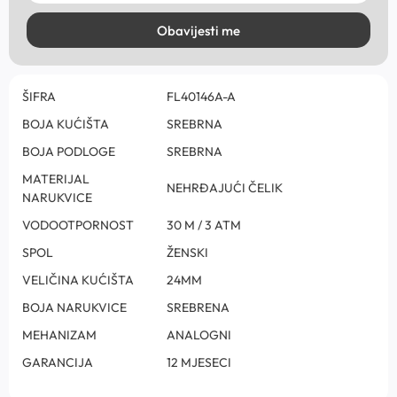
Obavijesti me
ŠIFRA
FL40146A-A
BOJA KUĆIŠTA
SREBRNA
BOJA PODLOGE
SREBRNA
MATERIJAL
NEHRĐAJUĆI ČELIK
NARUKVICE
VODOOTPORNOST
30 M / 3 ATM
SPOL
ŽENSKI
VELIČINA KUĆIŠTA
24MM
BOJA NARUKVICE
SREBRENA
MEHANIZAM
ANALOGNI
GARANCIJA
12 MJESECI