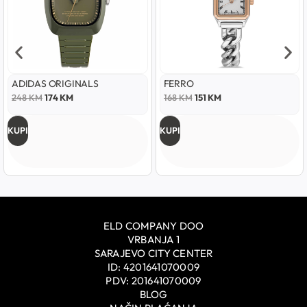
ADIDAS ORIGINALS
FERRO
248
KM
174
KM
168
KM
151
KM
KUPI
KUPI
ELD COMPANY DOO
VRBANJA 1
SARAJEVO CITY CENTER
ID: 4201641070009
PDV: 201641070009
BLOG