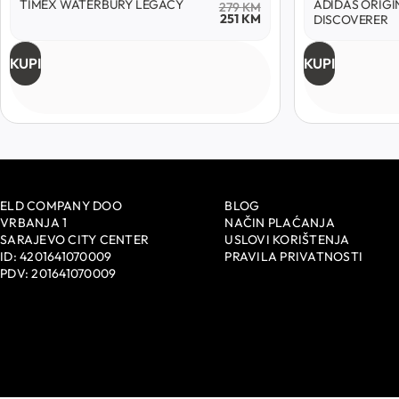
TIMEX WATERBURY LEGACY
ADIDAS ORIGI
279
KM
251
KM
DISCOVERER
KUPI
KUPI
ELD COMPANY DOO
BLOG
VRBANJA 1
NAČIN PLAĆANJA
SARAJEVO CITY CENTER
USLOVI KORIŠTENJA
ID: 4201641070009
PRAVILA PRIVATNOSTI
PDV: 201641070009