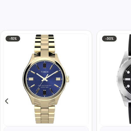
-10%
-30%