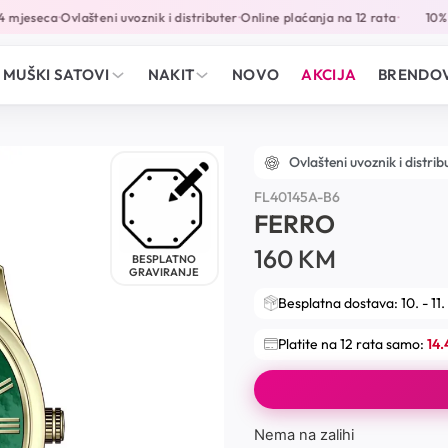
mjeseca
Ovlašteni uvoznik i distributer
Online plaćanja na 12 rata
10% p
•
•
•
MUŠKI SATOVI
NAKIT
NOVO
AKCIJA
BRENDOV
Ovlašteni uvoznik i distrib
FL40145A-B6
FERRO
160
KM
BESPLATNO
GRAVIRANJE
Besplatna dostava: 10. - 11.
Platite na 12 rata samo:
14
Nema na zalihi