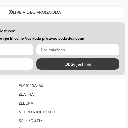
LIVE VIDEO PROIZVODA
 dostupan!
obavijestit ćemo Vas kada proizvod bude dostupan
Obavijesti me
FL40145A-B6
ZLATNA
ZELENA
NEHRĐAJUĆI ČELIK
30 M / 3 ATM