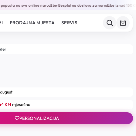
opusta na sve online narudžbe
Besplatna dostava za narudžbe iznad 150KM
•
•
I
PRODAJNA MJESTA
SERVIS
uter
 august
.44 KM
mjesečno.
PERSONALIZACIJA