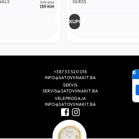
NALS
GUESS
199
KM
139
KM
KUPI
+387 33 520 018
INFO@SATOVIINAKIT.BA
SERVIS
SERVIS@SATOVIINAKIT.BA
VELEPRODAJA
INFO@SATOVIINAKIT.BA