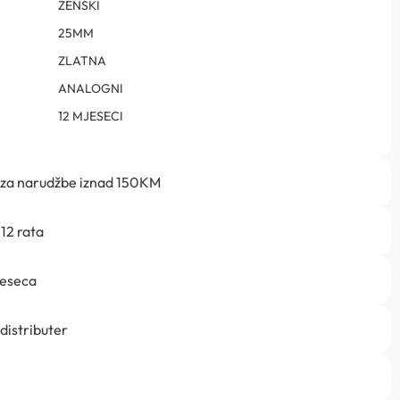
ŽENSKI
25MM
ZLATNA
ANALOGNI
12 MJESECI
 za narudžbe iznad 150KM
12 rata
jeseca
 distributer