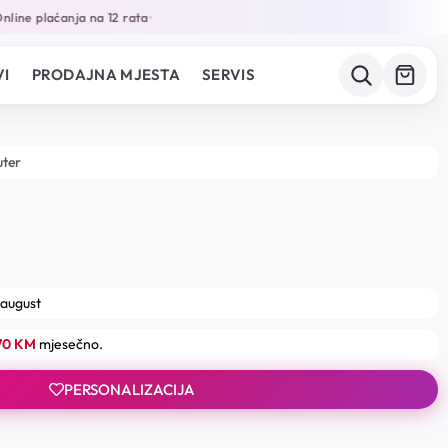
ine plaćanja na 12 rata
•
I
PRODAJNA MJESTA
SERVIS
uter
 august
.70 KM
mjesečno.
PERSONALIZACIJA