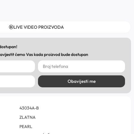
LIVE VIDEO PROIZVODA
 dostupan!
obavijestit ćemo Vas kada proizvod bude dostupan
Obavijesti me
43034A-B
ZLATNA
PEARL