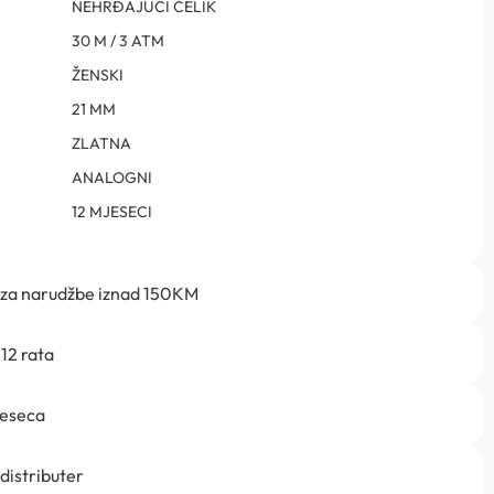
NEHRĐAJUĆI ČELIK
30 M / 3 ATM
ŽENSKI
21 MM
ZLATNA
ANALOGNI
12 MJESECI
 za narudžbe iznad 150KM
12 rata
jeseca
 distributer