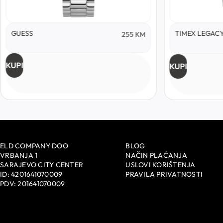
GUESS
TIMEX LEGAC
255
KM
KUPI
KUPI
ELD COMPANY DOO
BLOG
VRBANJA 1
NAČIN PLAĆANJA
SARAJEVO CITY CENTER
USLOVI KORIŠTENJA
ID: 4201641070009
PRAVILA PRIVATNOSTI
PDV: 201641070009