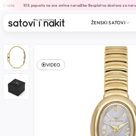
2 rata
10% popusta na sve online narudžbe
Besplatna dostava za narud
•
•
ŽENSKI SATOVI
VIDEO