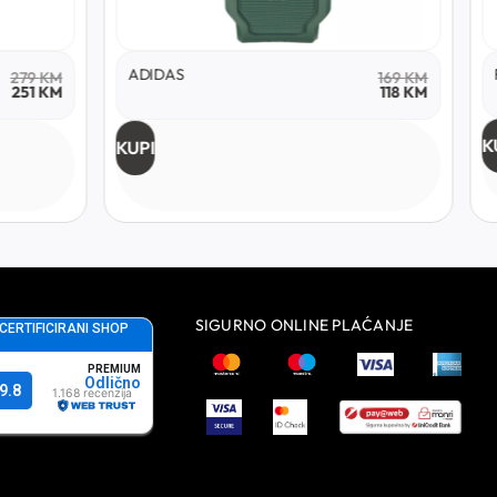
ADIDAS
279
KM
169
KM
251
KM
118
KM
K
KUPI
SIGURNO ONLINE PLAĆANJE