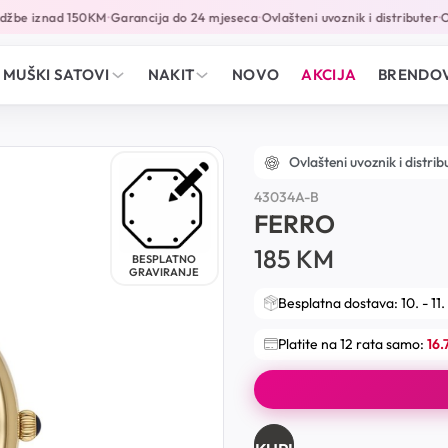
žbe iznad 150KM
Garancija do 24 mjeseca
Ovlašteni uvoznik i distributer
Onl
•
•
•
MUŠKI SATOVI
NAKIT
NOVO
AKCIJA
BRENDOV
Ovlašteni uvoznik i distrib
43034A-B
FERRO
185
KM
BESPLATNO
GRAVIRANJE
Besplatna dostava: 10. - 11.
Platite na 12 rata samo:
16