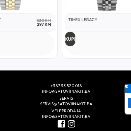
Y
TIMEX LEGACY
330
KM
297
KM
KUPI
+387 33 520 018
INFO@SATOVIINAKIT.BA
SERVIS
SERVIS@SATOVIINAKIT.BA
VELEPRODAJA
INFO@SATOVIINAKIT.BA