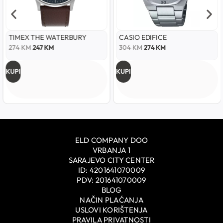
TIMEX THE WATERBURY
CASIO EDIFICE
274
KM
247
KM
304
KM
274
KM
KUPI
KUPI
ELD COMPANY DOO
VRBANJA 1
SARAJEVO CITY CENTER
ID: 4201641070009
PDV: 201641070009
BLOG
NAČIN PLAĆANJA
USLOVI KORIŠTENJA
PRAVILA PRIVATNOSTI