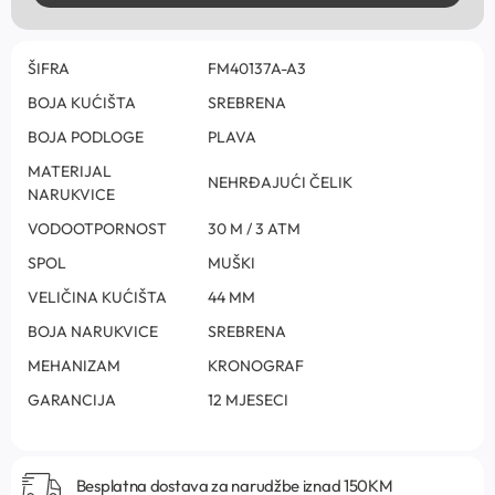
ŠIFRA
FM40137A-A3
BOJA KUĆIŠTA
SREBRENA
BOJA PODLOGE
PLAVA
MATERIJAL
NEHRĐAJUĆI ČELIK
NARUKVICE
VODOOTPORNOST
30 M / 3 ATM
SPOL
MUŠKI
VELIČINA KUĆIŠTA
44 MM
BOJA NARUKVICE
SREBRENA
MEHANIZAM
KRONOGRAF
GARANCIJA
12 MJESECI
Besplatna dostava za narudžbe iznad 150KM