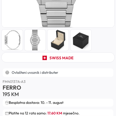
SWISS MADE
Ovlašteni uvoznik i distributer
FM40137A-A3
FERRO
195
KM
Besplatna dostava: 10. - 11. august
Platite na 12 rata samo:
17.60 KM
mjesečno.