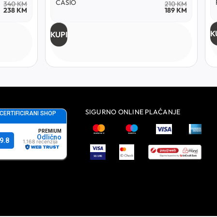
FERRO
218
KM
210
KM
189
KM
KUPI
SIGURNO ONLINE PLAĆANJE