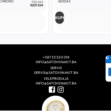
CASIO
340
KM
238
KM
KUPI
+387 33 520 018
INFO@SATOVIINAKIT.BA
SERVIS
SERVIS@SATOVIINAKIT.BA
VELEPRODAJA
INFO@SATOVIINAKIT.BA