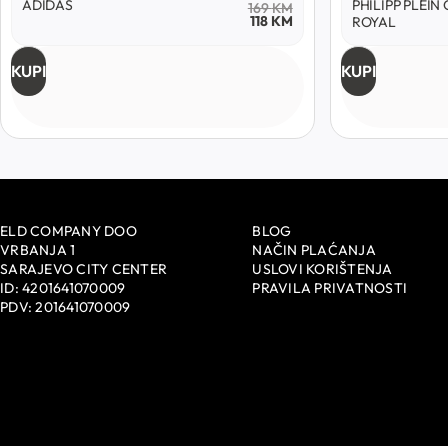
PHILIPP PLEIN CHRONO
ADIDAS
1112
KM
1001
KM
ROYAL
KUPI
KUPI
ELD COMPANY DOO
BLOG
VRBANJA 1
NAČIN PLAĆANJA
SARAJEVO CITY CENTER
USLOVI KORIŠTENJA
ID: 4201641070009
PRAVILA PRIVATNOSTI
PDV: 201641070009