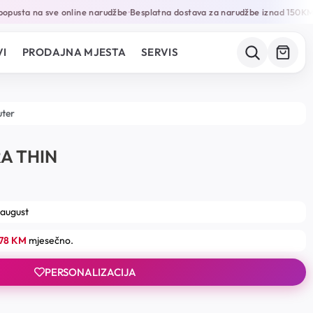
pusta na sve online narudžbe
Besplatna dostava za narudžbe iznad 150KM
G
•
•
I
PRODAJNA MJESTA
SERVIS
uter
A THIN
 august
.78 KM
mjesečno.
PERSONALIZACIJA