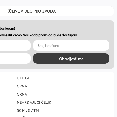
LIVE VIDEO PROIZVODA
 dostupan!
obavijestit ćemo Vas kada proizvod bude dostupan
Obavijesti me
UTBJ31
CRNA
CRNA
NEHRĐAJUĆI ČELIK
50 M / 5 ATM