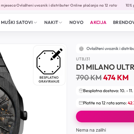
jeseca
Ovlašteni uvoznik i distributer
Online plaćanja na 12 rata
10% po
•
•
•
MUŠKI SATOVI
NAKIT
NOVO
AKCIJA
BRENDOV
Ovlašteni uvoznik i distrib
UTBJ31
D1 MILANO ULTR
790
KM
474
KM
BESPLATNO
GRAVIRANJE
Besplatna dostava: 10. - 11.
Platite na 12 rata samo:
42
Nema na zalihi