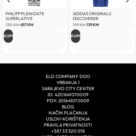
PHILIPP PLEIN DATE
ADIDAS ORIGINALS
SUPERLATIVE
DISCOVERER
730
KM
657
KM
199
KM
139
KM
KUPI
KUPI
ELD COMPANY DOO
VRBANJA 1
SARAJEVO CITY CENTER
ID: 4201641070009
PDV: 201641070009
BLOG
NAČIN PLAĆANJA
USLOVI KORIŠTENJA
PRAVILA PRIVATNOSTI
+387 33 520 018