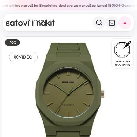
 sve online narudžbe
Besplatna dostava za narudžbe iznad 150KM
Garancija
•
•
-10%
VIDEO
BESPLATNO
GRAVIRANJE