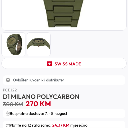
SWISS MADE
Ovlašteni uvoznik i distributer
PCBJ22
D1 MILANO POLYCARBON
270
KM
300
KM
Besplatna dostava: 7. - 8. august
Platite na 12 rata samo:
24.37 KM
mjesečno.