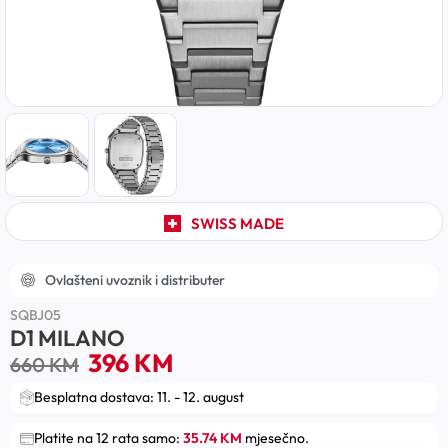
SWISS MADE
Ovlašteni uvoznik i distributer
SQBJ05
D1 MILANO
396
KM
660
KM
Besplatna dostava: 11. - 12. august
Platite na 12 rata samo:
35.74 KM
mjesečno.