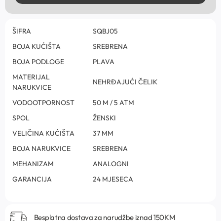
ŠIFRA
SQBJ05
BOJA KUĆIŠTA
SREBRENA
BOJA PODLOGE
PLAVA
MATERIJAL
NEHRĐAJUĆI ČELIK
NARUKVICE
VODOOTPORNOST
50 M / 5 ATM
SPOL
ŽENSKI
VELIČINA KUĆIŠTA
37 MM
BOJA NARUKVICE
SREBRENA
MEHANIZAM
ANALOGNI
GARANCIJA
24 MJESECA
Besplatna dostava za narudžbe iznad 150KM