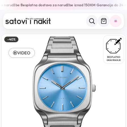
ne narudžbe
Besplatna dostava za narudžbe iznad 150KM
Garancija do 24 m
•
•
-40%
VIDEO
BESPLATNO
GRAVIRANJE