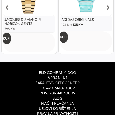
JACQUES DU MANOIR
ADIDAS ORIGINALS
HORIZON GENTS
193
KM
135
KM
398
KM
KUPI
KUPI
ELD COMPANY DOO
VRBANJA 1
SARAJEVO CITY CENTER
ID: 4201641070009
PDV: 201641070009
BLOG
NAČIN PLAĆANJA
USLOVI KORIŠTENJA
PRAVILA PRIVATNOSTI