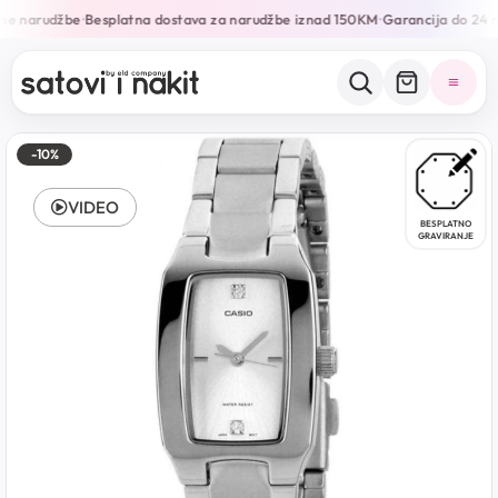
ne narudžbe
Besplatna dostava za narudžbe iznad 150KM
Garancija do 24 m
•
•
-10%
VIDEO
BESPLATNO
GRAVIRANJE