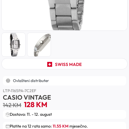
SWISS MADE
Ovlašteni distributer
LTP-1165PA-7C2EF
CASIO VINTAGE
128
KM
142
KM
Dostava: 11. - 12. august
Platite na 12 rata samo:
11.55 KM
mjesečno.