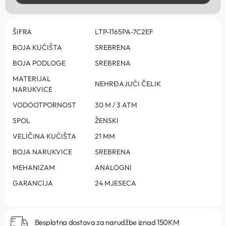
ŠIFRA
LTP-1165PA-7C2EF
BOJA KUĆIŠTA
SREBRENA
BOJA PODLOGE
SREBRENA
MATERIJAL
NEHRĐAJUĆI ČELIK
NARUKVICE
VODOOTPORNOST
30 M / 3 ATM
SPOL
ŽENSKI
VELIČINA KUĆIŠTA
21 MM
BOJA NARUKVICE
SREBRENA
MEHANIZAM
ANALOGNI
GARANCIJA
24 MJESECA
Besplatna dostava za narudžbe iznad 150KM