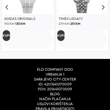
ADIDAS ORIGINALS
TIMEX LEGACY
193
KM
135
KM
279
KM
251
KM
KUPI
KUPI
ELD COMPANY DOO
VRBANJA 1
SARAJEVO CITY CENTER
ID: 4201641070009
PDV: 201641070009
BLOG
NAČIN PLAĆANJA
USLOVI KORIŠTENJA
PRAVILA PRIVATNOSTI