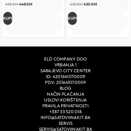
498
KM
448
KM
478
KM
430
KM
KUPI
KUPI
ELD COMPANY DOO
VRBANJA 1
SARAJEVO CITY CENTER
ID: 4201641070009
PDV: 201641070009
BLOG
NAČIN PLAĆANJA
USLOVI KORIŠTENJA
PRAVILA PRIVATNOSTI
+387 33 520 018
INFO@SATOVIINAKIT.BA
SERVIS
SERVIS@SATOVIINAKIT.BA