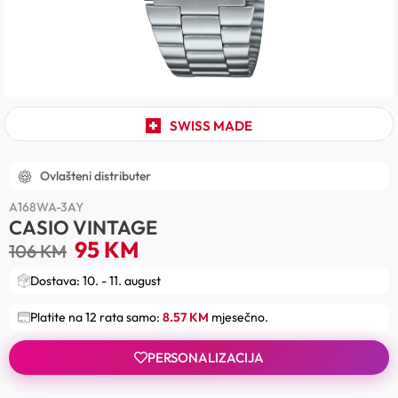
SWISS MADE
Ovlašteni distributer
A168WA-3AY
CASIO VINTAGE
95
KM
106
KM
Dostava: 10. - 11. august
Platite na 12 rata samo:
8.57 KM
mjesečno.
PERSONALIZACIJA