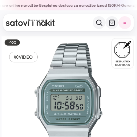
 sve online narudžbe
Besplatna dostava za narudžbe iznad 150KM
Garancija
•
•
-10%
VIDEO
BESPLATNO
GRAVIRANJE