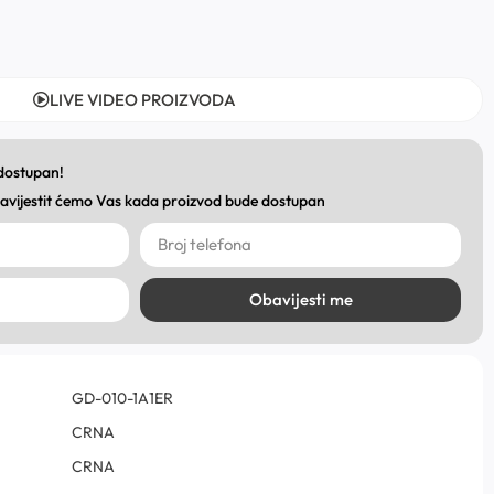
LIVE VIDEO PROIZVODA
 dostupan!
obavijestit ćemo Vas kada proizvod bude dostupan
Obavijesti me
GD-010-1A1ER
CRNA
CRNA