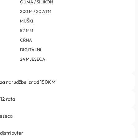
GUMA / SILIKON
200 M / 20 ATM
MUŠKI
52 MM
CRNA
DIGITALNI
24 MJESECA
 za narudžbe iznad 150KM
12 rata
jeseca
 distributer