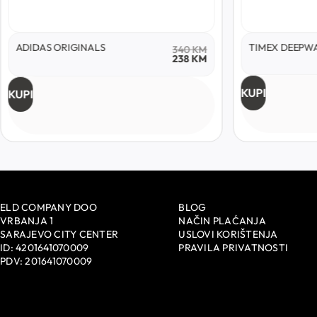
ADIDAS ORIGINALS
TIMEX DEEPW
340
KM
238
KM
KUPI
KUPI
ELD COMPANY DOO
BLOG
VRBANJA 1
NAČIN PLAĆANJA
SARAJEVO CITY CENTER
USLOVI KORIŠTENJA
ID: 4201641070009
PRAVILA PRIVATNOSTI
PDV: 201641070009