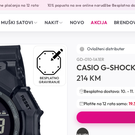
 plaćanja na 12 rata
10% popusta na sve online narudžbe
Besplatna dos
•
•
MUŠKI SATOVI
NAKIT
NOVO
AKCIJA
BRENDOV
Ovlašteni distributer
GD-010-1A1ER
CASIO G-SHOC
214
KM
BESPLATNO
GRAVIRANJE
Besplatna dostava: 10. - 11.
Platite na 12 rata samo:
19.