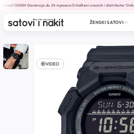
 iznad 150KM
Garancija do 24 mjeseca
Ovlašteni uvoznik i distributer
Online
•
•
•
ŽENSKI SATOVI
VIDEO