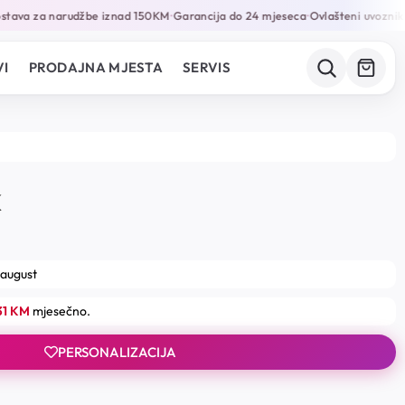
tava za narudžbe iznad 150KM
Garancija do 24 mjeseca
Ovlašteni uvoznik i 
•
•
I
PRODAJNA MJESTA
SERVIS
K
 august
31 KM
mjesečno.
PERSONALIZACIJA