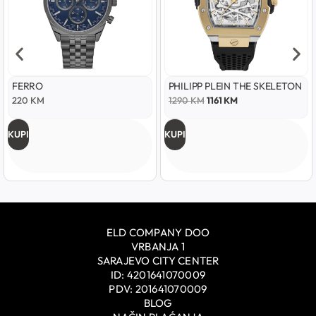
FERRO
PHILIPP PLEIN THE SKELETON
220
KM
1290
KM
1161
KM
KUPI
KUPI
ELD COMPANY DOO
VRBANJA 1
SARAJEVO CITY CENTER
ID: 4201641070009
PDV: 201641070009
BLOG