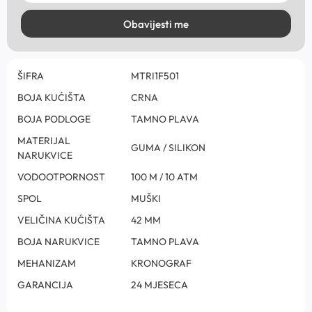
Obavijesti me
ŠIFRA
MTRI1F501
BOJA KUĆIŠTA
CRNA
BOJA PODLOGE
TAMNO PLAVA
MATERIJAL
GUMA / SILIKON
NARUKVICE
VODOOTPORNOST
100 M / 10 ATM
SPOL
MUŠKI
VELIČINA KUĆIŠTA
42 MM
BOJA NARUKVICE
TAMNO PLAVA
MEHANIZAM
KRONOGRAF
GARANCIJA
24 MJESECA