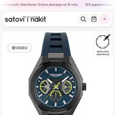
eni uvoznik i distributer
Online plaćanja na 12 rata
10% popusta na sve 
•
•
VIDEO
BESPLATNO
GRAVIRANJE