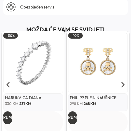
Obezbjeđen servis
MOŽDA ĆE VAM SE SVIDJETI
-30%
-10%
NARUKVICA DIANA
PHILIPP PLEIN NAUŠNICE
330
KM
231
KM
298
KM
268
KM
KUPI
KUPI