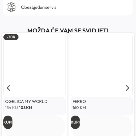
Obezbjeđen servis
MOŽDA ĆE VAM SE SVIDJETI
-30%
OGRLICA MY WORLD
FERRO
154
KM
108
KM
160
KM
KUPI
KUPI