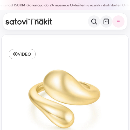
e iznad 150KM
Garancija do 24 mjeseca
Ovlašteni uvoznik i distributer
Onlin
•
•
•
VIDEO