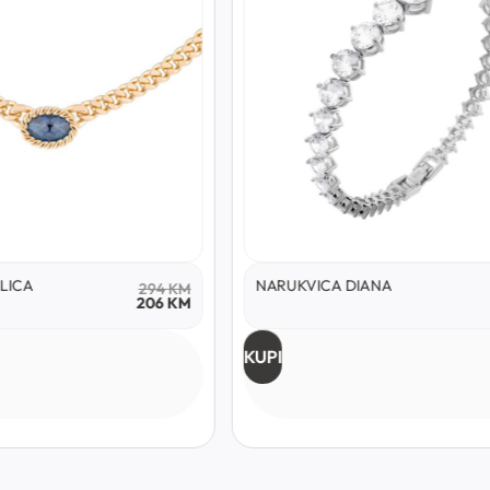
LICA
NARUKVICA DIANA
294
KM
206
KM
KUPI