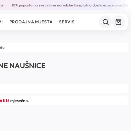
10% popusta na sve online narudžbe
Besplatna dostava za narudžbe i
•
•
I
PRODAJNA MJESTA
SERVIS
uter
TNE NAUŠNICE
66 KM
mjesečno.