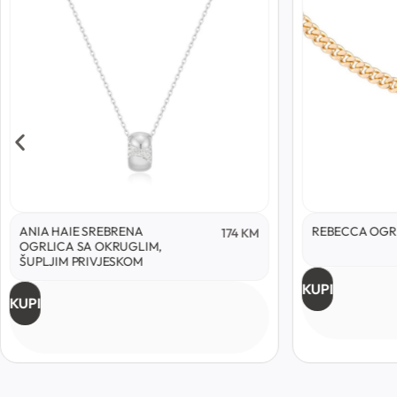
ANIA HAIE SREBRENA
REBECCA OGR
174
KM
OGRLICA SA OKRUGLIM,
ŠUPLJIM PRIVJESKOM
KUPI
KUPI