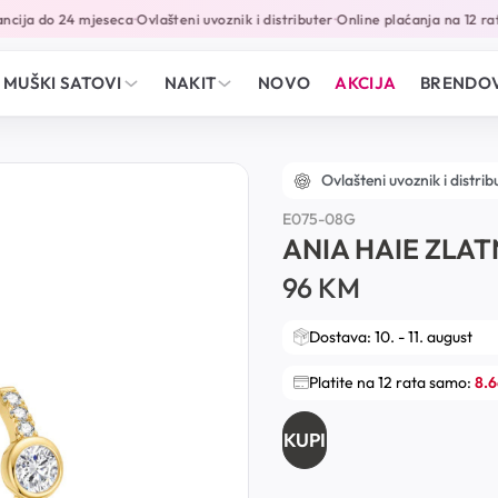
ija do 24 mjeseca
Ovlašteni uvoznik i distributer
Online plaćanja na 12 rata
•
•
MUŠKI SATOVI
NAKIT
NOVO
AKCIJA
BRENDOV
Ovlašteni uvoznik i distrib
E075-08G
ANIA HAIE ZLA
96
KM
Dostava: 10. - 11. august
Platite na 12 rata samo:
8.
KUPI