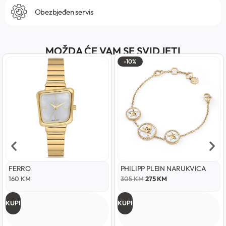
Obezbjeđen servis
MOŽDA ĆE VAM SE SVIDJETI
-10%
FERRO
PHILIPP PLEIN NARUKVICA
160
KM
305
KM
275
KM
KUPI
KUPI