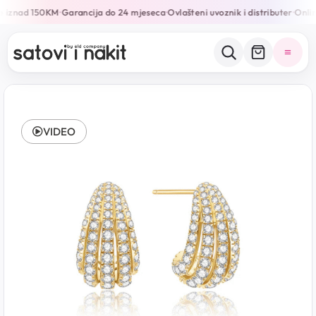
e iznad 150KM
Garancija do 24 mjeseca
Ovlašteni uvoznik i distributer
Online
•
•
•
VIDEO