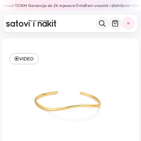
e iznad 150KM
Garancija do 24 mjeseca
Ovlašteni uvoznik i distributer
Onlin
•
•
•
VIDEO