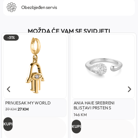
Obezbjeđen servis
MOŽDA ĆE VAM SE SVIDJETI
-31%
PRIVJESAK MY WORLD
ANIA HAIE SREBRENI
BLISTAVI PRSTEN S
39
KM
27
KM
UKRŠTENIM PODESIVIM
146
KM
UZORKOM
KUPI
KUPI