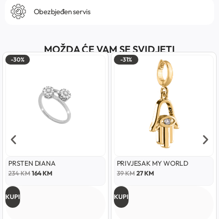
Obezbjeđen servis
MOŽDA ĆE VAM SE SVIDJETI
-30%
-31%
PRSTEN DIANA
PRIVJESAK MY WORLD
234
KM
164
KM
39
KM
27
KM
KUPI
KUPI