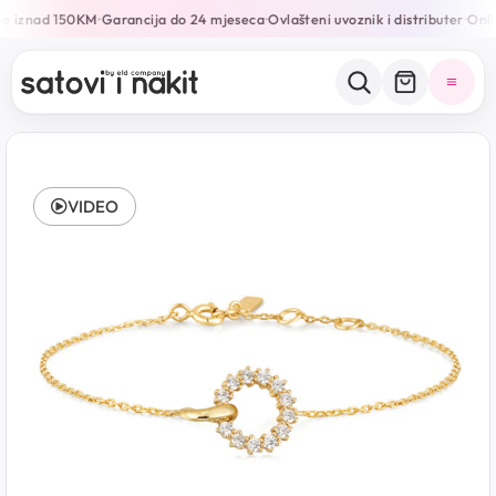
be iznad 150KM
Garancija do 24 mjeseca
Ovlašteni uvoznik i distributer
Onlin
•
•
•
VIDEO