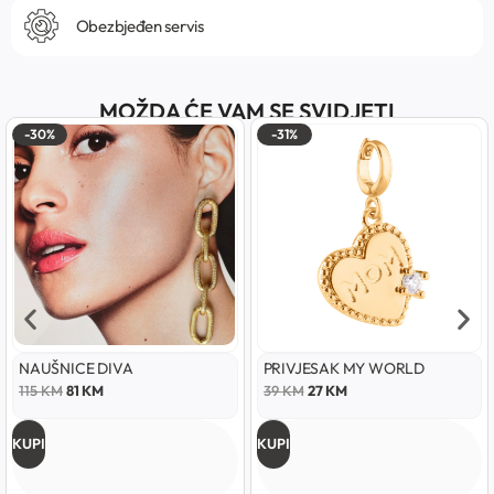
Obezbjeđen servis
MOŽDA ĆE VAM SE SVIDJETI
-30%
-31%
NAUŠNICE DIVA
PRIVJESAK MY WORLD
115
KM
81
KM
39
KM
27
KM
KUPI
KUPI