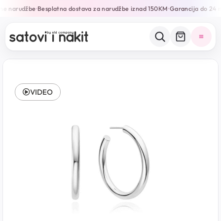
ne narudžbe
Besplatna dostava za narudžbe iznad 150KM
Garancija do 24 m
•
•
VIDEO