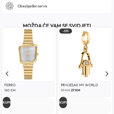
Obezbjeđen servis
MOŽDA ĆE VAM SE SVIDJETI
-31%
FERRO
PRIVJESAK MY WORLD
160
KM
39
KM
27
KM
KUPI
KUPI