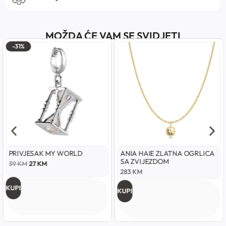
MOŽDA ĆE VAM SE SVIDJETI
-31%
PRIVJESAK MY WORLD
ANIA HAIE ZLATNA OGRLICA
SA ZVIJEZDOM
39
KM
27
KM
283
KM
KUPI
KUPI