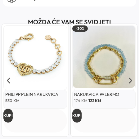
MOŽDA ĆE VAM SE SVIDJETI
-30%
PHILIPP PLEIN NARUKVICA
NARUKVICA PALERMO
530
KM
174
KM
122
KM
KUPI
KUPI