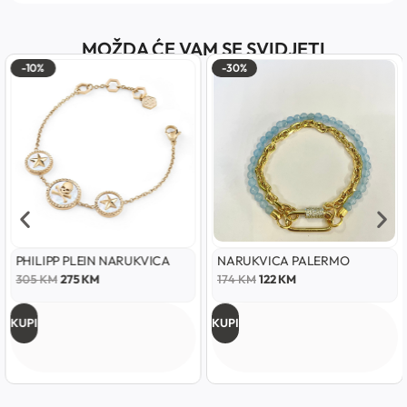
MOŽDA ĆE VAM SE SVIDJETI
-10%
-30%
PHILIPP PLEIN NARUKVICA
NARUKVICA PALERMO
305
KM
275
KM
174
KM
122
KM
KUPI
KUPI