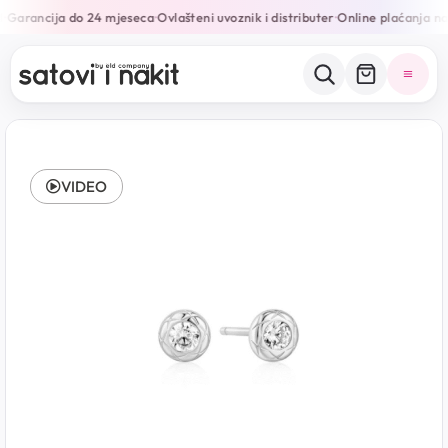
Garancija do 24 mjeseca
Ovlašteni uvoznik i distributer
Online plaćanja na 
•
•
•
VIDEO