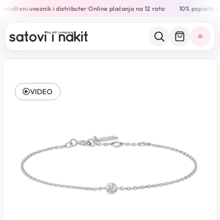
vlašteni uvoznik i distributer
Online plaćanja na 12 rata
10% popusta na
•
•
VIDEO