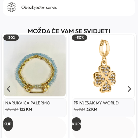
Obezbjeđen servis
MOŽDA ĆE VAM SE SVIDJETI
-30%
-30%
NARUKVICA PALERMO
PRIVJESAK MY WORLD
174
KM
122
KM
46
KM
32
KM
KUPI
KUPI