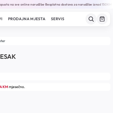
usta na sve online narudžbe
Besplatna dostava za narudžbe iznad 150KM
G
•
•
I
PRODAJNA MJESTA
SERVIS
uter
JESAK
34 KM
mjesečno.