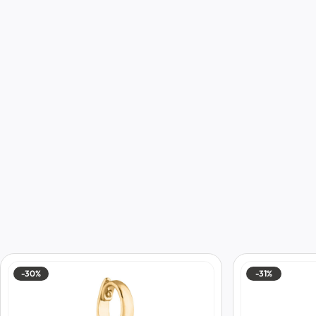
-30%
-31%