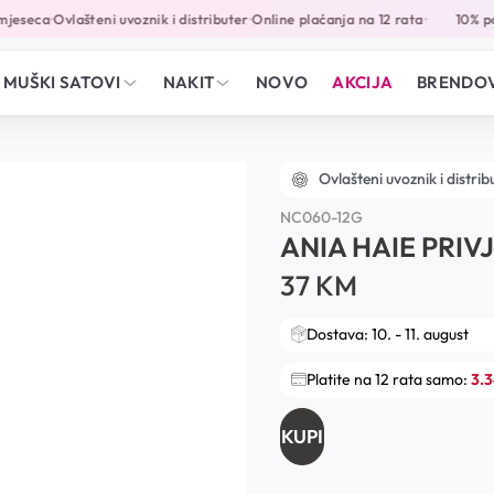
jeseca
Ovlašteni uvoznik i distributer
Online plaćanja na 12 rata
10% pop
•
•
•
MUŠKI SATOVI
NAKIT
NOVO
AKCIJA
BRENDOV
Ovlašteni uvoznik i distrib
NC060-12G
ANIA HAIE PRIV
37
KM
Dostava: 10. - 11. august
Platite na 12 rata samo:
3.
KUPI