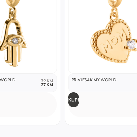
Y WORLD
PRIVJESAK MY WORLD
39
KM
27
KM
KUPI