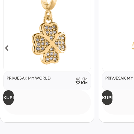
PRIVJESAK MY WORLD
PRIVJESAK M
46
KM
32
KM
KUPI
KUPI