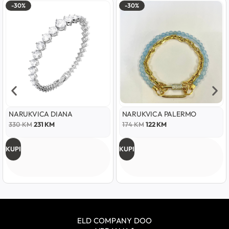
-30%
-30%
NARUKVICA DIANA
NARUKVICA PALERMO
330
KM
231
KM
174
KM
122
KM
KUPI
KUPI
ELD COMPANY DOO