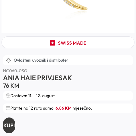
SWISS MADE
Ovlašteni uvoznik i distributer
NC060-03G
ANIA HAIE PRIVJESAK
76
KM
Dostava: 11. - 12. august
Platite na 12 rata samo:
6.86 KM
mjesečno.
KUPI