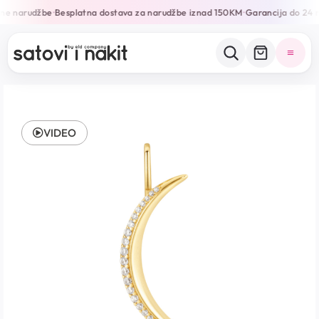
ine narudžbe
Besplatna dostava za narudžbe iznad 150KM
Garancija do 24 
•
•
VIDEO