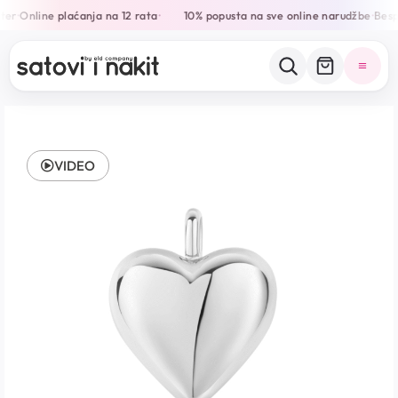
ter
Online plaćanja na 12 rata
10% popusta na sve online narudžbe
Besp
•
•
•
VIDEO