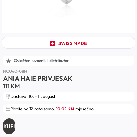
SWISS MADE
Ovlašteni uvoznik i distributer
NC060-08H
ANIA HAIE PRIVJESAK
111
KM
Dostava: 10. - 11. august
Platite na 12 rata samo:
10.02 KM
mjesečno.
KUPI