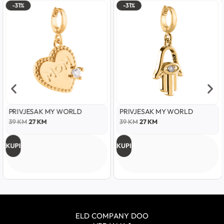
-31%
-31%
PRIVJESAK MY WORLD
PRIVJESAK MY WORLD
39
KM
27
KM
39
KM
27
KM
KUPI
KUPI
ELD COMPANY DOO