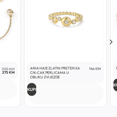
ANIA HAIE ZLATNI PRSTEN SA
146
KM
305
KM
275
KM
CIK-CAK PERLICAMA U
OBLIKU ZVIJEZDE
K
KUPI