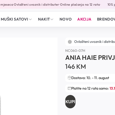
mjeseca
Ovlašteni uvoznik i distributer
Online plaćanja na 12 rata
10% po
•
•
•
MUŠKI SATOVI
NAKIT
NOVO
AKCIJA
BRENDOV
Ovlašteni uvoznik i distrib
NC060-07H
ANIA HAIE PRIV
146
KM
Dostava: 10. - 11. august
Platite na 12 rata samo:
13.
KUPI