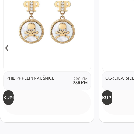
PHILIPP PLEIN NAUŠNICE
OGRLICA ISID
298
KM
268
KM
KUPI
KUPI