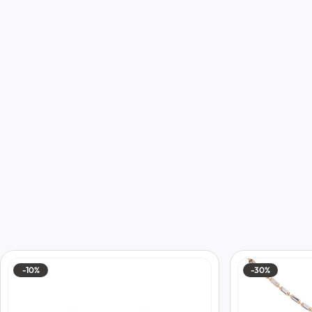
-10%
-30%