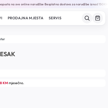
pusta na sve online narudžbe
Besplatna dostava za narudžbe iznad 150KM
•
•
I
PRODAJNA MJESTA
SERVIS
uter
JESAK
18 KM
mjesečno.