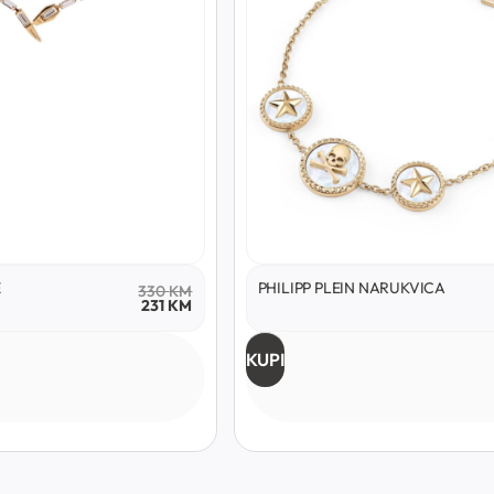
E
PHILIPP PLEIN NARUKVICA
330
KM
231
KM
KUPI