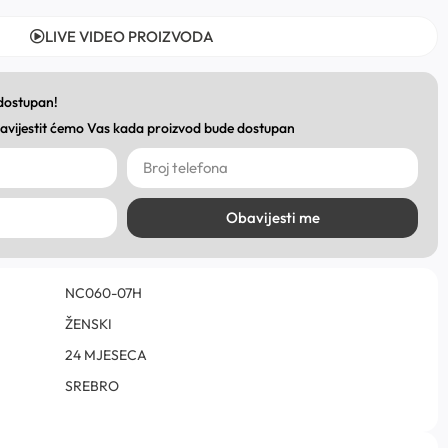
LIVE VIDEO PROIZVODA
 dostupan!
obavijestit ćemo Vas kada proizvod bude dostupan
Obavijesti me
NC060-07H
ŽENSKI
24 MJESECA
SREBRO