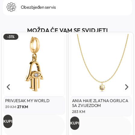
Obezbjeđen servis
MOŽDA ĆE VAM SE SVIDJETI
-31%
PRIVJESAK MY WORLD
ANIA HAIE ZLATNA OGRLICA
SA ZVIJEZDOM
39
KM
27
KM
283
KM
KUPI
KUPI