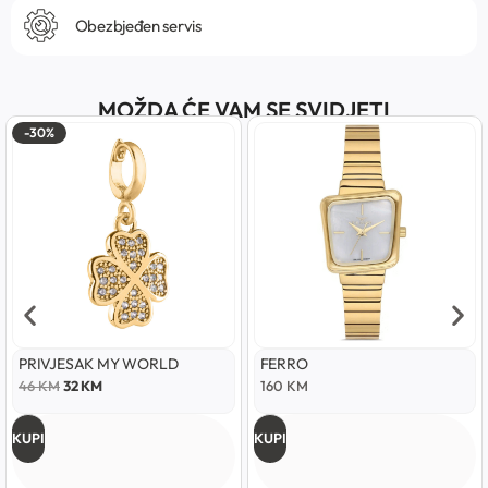
Obezbjeđen servis
MOŽDA ĆE VAM SE SVIDJETI
-30%
PRIVJESAK MY WORLD
FERRO
46
KM
32
KM
160
KM
KUPI
KUPI