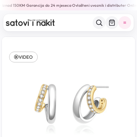
 iznad 150KM
Garancija do 24 mjeseca
Ovlašteni uvoznik i distributer
Online
•
•
•
VIDEO