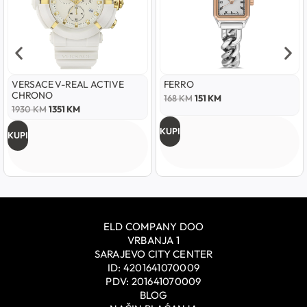
VERSACE V-REAL ACTIVE
FERRO
CHRONO
168
KM
151
KM
1930
KM
1351
KM
KUPI
KUPI
ELD COMPANY DOO
VRBANJA 1
SARAJEVO CITY CENTER
ID: 4201641070009
PDV: 201641070009
BLOG