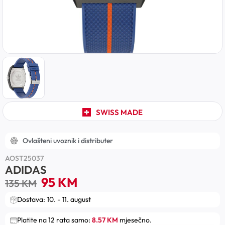
SWISS MADE
Ovlašteni uvoznik i distributer
AOST25037
ADIDAS
95
KM
135
KM
Dostava: 10. - 11. august
Platite na 12 rata samo:
8.57 KM
mjesečno.