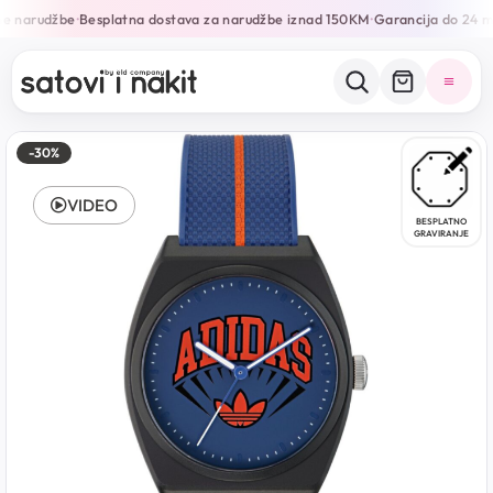
e narudžbe
Besplatna dostava za narudžbe iznad 150KM
Garancija do 24 m
•
•
-30%
VIDEO
BESPLATNO
GRAVIRANJE