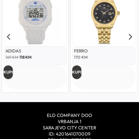
ADIDAS
FERRO
169
KM
118
KM
170
KM
KUPI
KUPI
ELD COMPANY DOO
VRBANJA 1
SARAJEVO CITY CENTER
ID: 4201641070009