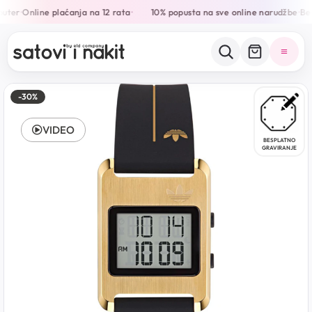
uter
Online plaćanja na 12 rata
10% popusta na sve online narudžbe
Bes
•
•
•
-30%
VIDEO
BESPLATNO
GRAVIRANJE