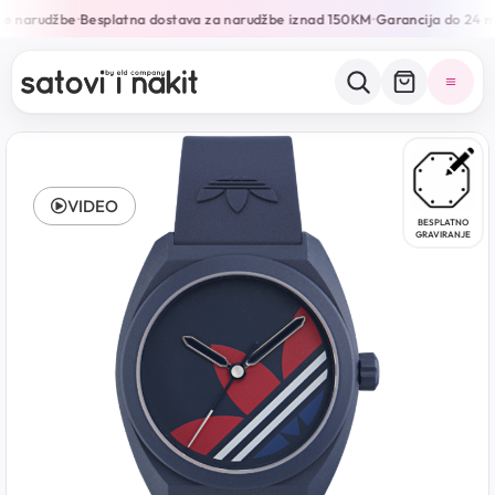
e narudžbe
Besplatna dostava za narudžbe iznad 150KM
Garancija do 24 m
•
•
VIDEO
BESPLATNO
GRAVIRANJE