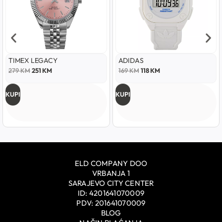
TIMEX LEGACY
ADIDAS
279
KM
251
KM
169
KM
118
KM
KUPI
KUPI
ELD COMPANY DOO
VRBANJA 1
SARAJEVO CITY CENTER
ID: 4201641070009
PDV: 201641070009
BLOG