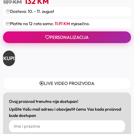
132
KM
189
KM
Dostava: 10. - 11. august
Platite na 12 rata samo:
11.91 KM
mjesečno.
PERSONALIZACIJA
KUPI
LIVE VIDEO PROIZVODA
Ovaj proizvod trenutno nije dostupan!
Upišite Vašu mail adresu i obavijestit ćemo Vas kada proizvod
bude dostupan