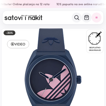
tributer
Online plaćanja na 12 rata
10% popusta na sve online narudžbe
•
•
•
-30%
VIDEO
BESPLATNO
GRAVIRANJE