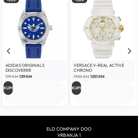
ADIDAS ORIGINALS
VERSACE V-REAL ACTIVE
DISCOVERER
CHRONO
199
KM
139
KM
1930
KM
1351
KM
KUPI
KUPI
ELD COMPANY DOO
VRBANJA 1