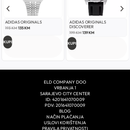
ADIDAS ORIGINALS
ADIDAS ORIGINALS
DISCOVERER
193
KM
135
KM
199
KM
139
KM
KUPI
KUPI
ELD COMPANY DOO
VRBANJA 1
SARAJEVO CITY CENTER
ID: 4201641070009
PDV: 201641070009
BLOG
NAČIN PLAĆANJA
USLOVI KORIŠTENJA
PRAVILA PRIVATNOSTI