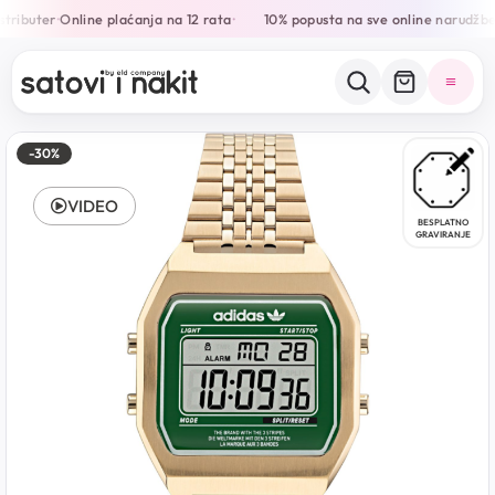
tributer
Online plaćanja na 12 rata
10% popusta na sve online narudžbe
•
•
•
-30%
VIDEO
BESPLATNO
GRAVIRANJE