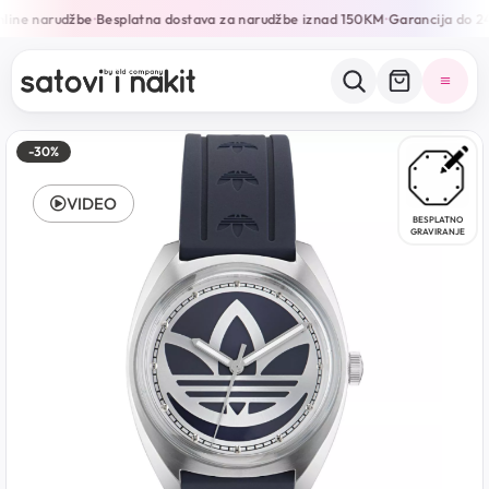
line narudžbe
Besplatna dostava za narudžbe iznad 150KM
Garancija do 24
•
•
-30%
VIDEO
BESPLATNO
GRAVIRANJE