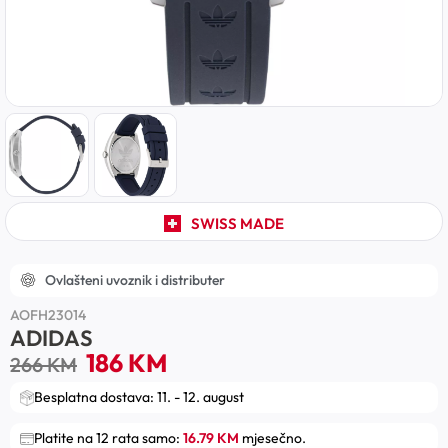
SWISS MADE
Ovlašteni uvoznik i distributer
AOFH23014
ADIDAS
186
KM
266
KM
Besplatna dostava: 11. - 12. august
Platite na 12 rata samo:
16.79 KM
mjesečno.