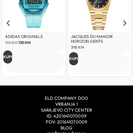
ADIDAS ORIGINALS
JACQUES DU MANOIR
HORIZON GENTS
193
KM
135
KM
398
KM
KUPI
KUPI
ELD COMPANY DOO
VRBANJA 1
SARAJEVO CITY CENTER
ID: 4201641070009
PDV: 201641070009
BLOG