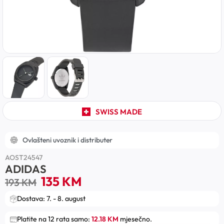
SWISS MADE
Ovlašteni uvoznik i distributer
AOST24547
ADIDAS
135
KM
193
KM
Dostava: 7. - 8. august
Platite na 12 rata samo:
12.18 KM
mjesečno.