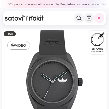
10% popusta na sve online narudžbe
Besplatna dostava za narudžbe iz
•
•
-30%
VIDEO
BESPLATNO
GRAVIRANJE