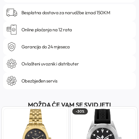
Besplatna dostava za narudžbe iznad 150KM
Online plaćanja na 12 rata
Garancija do 24 mjeseca
Ovlašteni uvoznik i distributer
Obezbjeđen servis
MOŽDA ĆE VAM SE SVIDJETI
-30%
-5