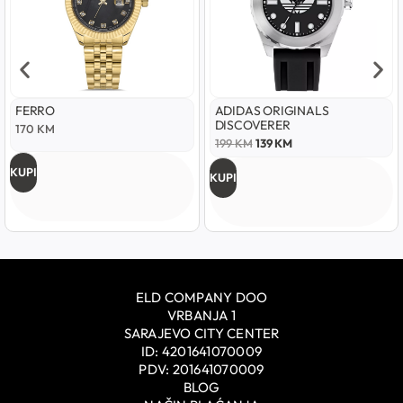
ERRO
ADIDAS ORIGINALS
KA
DISCOVERER
0
KM
44
199
KM
139
KM
I
KUP
KUPI
ELD COMPANY DOO
VRBANJA 1
SARAJEVO CITY CENTER
ID: 4201641070009
PDV: 201641070009
BLOG